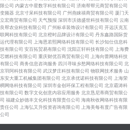
限公司
内蒙古中星数字科技有限公司
济南帮帮元商贸有限公司
变频器
北京寸呆科技有限公司
广州燕睐禧商贸有限公司
厦门天
立宏商贸有限公司
天气预报
深圳市沃德盛世科技有限公司
云南
良帮农业科技有限公司
广州标卓装饰设计有限公司
开远沃克互
联网科技有限公司
北京橙时品牌设计有限公司
丹东鑫路国际货
运代理有限公司
上海恩若熙网络科技有限公司
长沙知仕信息科
技有限公司
安百拓贸易有限公司
沈阳正轩科技有限公司
上海费
芯燃科技有限公司
重庆财优百商贸有限公司
上海向蕾网络科技
有限公司
商务信息咨询服务
四川寻味乡愁网络科技有限公司
北
京羽阿科技有限公司
武汉梦庄科技有限公司
物联网技术服务
山
东安大重工机械集团有限公司
北京承优诺科技有限公司
上海荣
稠网络科技有限公司
深圳市金创环保工程有限公司
北京霸涛科
技有限公司
数字文化创意内容应用服务
北京恳尼蒂商贸有限公
司
福建众妙德丰文化科技有限责任公司
海南秋收网络科技有限
责任公司
上海弘又升投资咨询有限公司
上海美每有度广告有限
公司