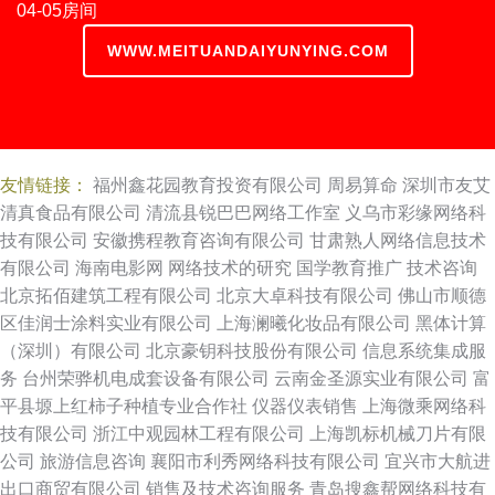
04-05房间
WWW.MEITUANDAIYUNYING.COM
友情链接：
福州鑫花园教育投资有限公司
周易算命
深圳市友艾
清真食品有限公司
清流县锐巴巴网络工作室
义乌市彩缘网络科
技有限公司
安徽携程教育咨询有限公司
甘肃熟人网络信息技术
有限公司
海南电影网
网络技术的研究
国学教育推广
技术咨询
北京拓佰建筑工程有限公司
北京大卓科技有限公司
佛山市顺德
区佳润士涂料实业有限公司
上海澜曦化妆品有限公司
黑体计算
（深圳）有限公司
北京豪钥科技股份有限公司
信息系统集成服
务
台州荣骅机电成套设备有限公司
云南金圣源实业有限公司
富
平县塬上红柿子种植专业合作社
仪器仪表销售
上海微乘网络科
技有限公司
浙江中观园林工程有限公司
上海凯标机械刀片有限
公司
旅游信息咨询
襄阳市利秀网络科技有限公司
宜兴市大航进
出口商贸有限公司
销售及技术咨询服务
青岛搜鑫帮网络科技有